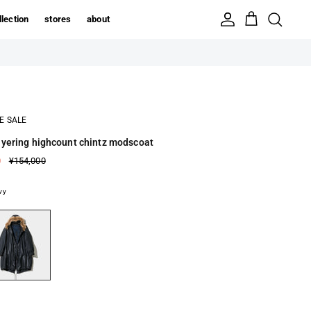
llection
stores
about
E SALE
ayering highcount chintz modscoat
0
¥154,000
vy