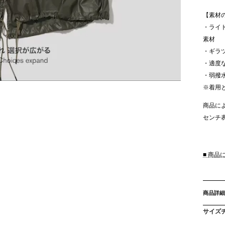
【素材
・ライ
素材
・ギラ
・適度
・弱撥
※着用
商品に
センチ
■ 商
商品詳細
サイズ