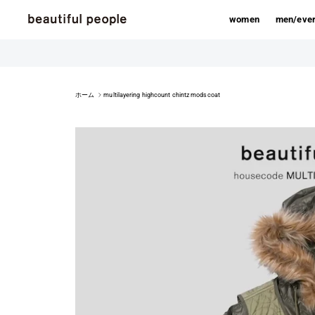
コンテンツへスキップ
women
men/eve
ホーム
multilayering highcount chintz modscoat