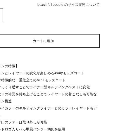
beautiful people のサイズ展開について
カートに追加
インの特徴】
インとレイヤードの変化が楽しめる4wayモッズコート
が特徴的な一重仕立てのM-51モッズコート
ひっくり返すことでライナー型キルティングベストに変化
に下の衿元を持ち上げることでレイヤードの着こなしも可能な
ン構造
バイカラーのキルティングライナーとのカラーレイヤードもア
ト
ド口のファーは取り外しが可能
ンドロゴ入りべっ甲風パンジー柄釦を使用