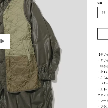
Size
38
【デザ
・デザ
・軽さ
・上下
・さら
パター
・上下
クセン
・フー
・ブラ