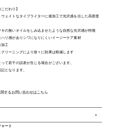
のこだわり】
トウェイトなタイプライターに後加工で光沢感を出した高密度
ツキの無いオイルをしみ込ませたような自然な光沢感が特徴
なハリ感がありシワになりにくいイージーケア素材
水加工
とクリーニングにより徐々に効果は軽減します
よって若干の誤差が生じる場合がございます。
表記となります。
品に関するお問い合わせはこちら
チャート