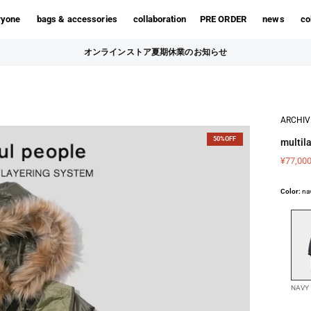
ryone
bags & accessories
collaboration
PRE ORDER
news
co
オンラインストア夏期休業のお知らせ
ARCHIV
50%OFF
multil
¥77,00
Color:
na
NAVY