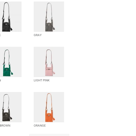
K
GRAY
N
LIGHT PINK
 BROWN
ORANGE