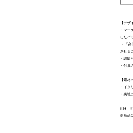
【デザ
・マー
したバ
・「高
させる
・調節
・付属
【素材
・イタ
・裏地
size：
※商品