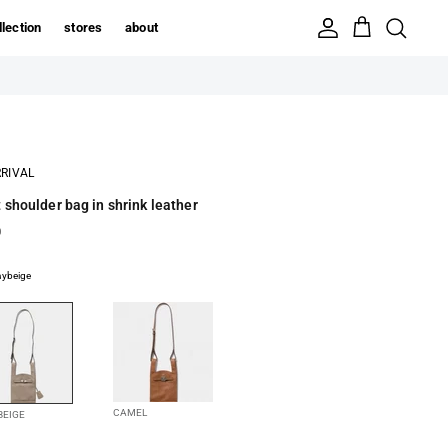
llection
stores
about
RIVAL
 shoulder bag in shrink leather
0
aybeige
CAMEL
BEIGE