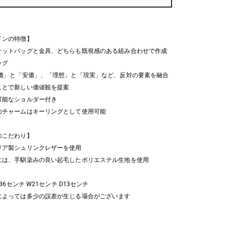
インの特徴】
ケットバッグと金具、どちらも既視感のある組み合わせで作成
ッグ
価」と「安価」、「理想」と「現実」など、反対の要素を融合
ことで新しい価値観を提案
可能なショルダー付き
のチャームはキーリングとして使用可能
のこだわり】
リア製シュリンクレザーを使用
には、手馴染みの良い起毛したポリエステル生地を使用
H36センチ W21センチ D13センチ
によっては多少の誤差が生じる場合がございます