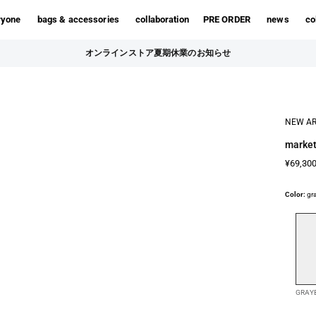
ryone
bags & accessories
collaboration
PRE ORDER
news
co
オンラインストア夏期休業のお知らせ
NEW AR
market
¥69,30
Color:
gr
GRAY