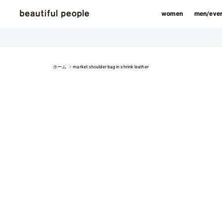
コンテンツへスキップ
women
men/eve
ホーム
market shoulder bag in shrink leather