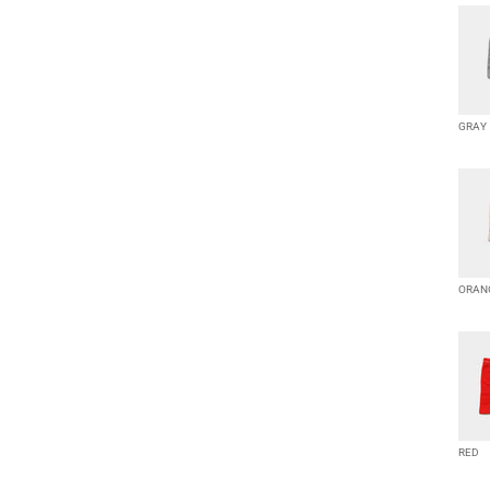
GRAY
ORAN
RED