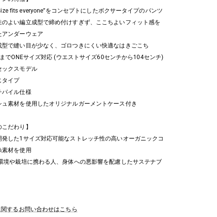
 size fits everyone”をコンセプトにしたボクサータイプのパンツ
性のよい編立成型で締め付けすぎず、ここちよいフィット感を
たアンダーウェア
成型で縫い目が少なく、ゴロつきにくい快適なはきごこち
LまでONEサイズ対応 (ウエストサイズ60センチから104センチ)
セックスモデル
じタイプ
チパイル仕様
シュ素材を使用したオリジナルガーメントケース付き
のこだわり】
開発した1サイズ対応可能なストレッチ性の高いオーガニックコ
糸素材を使用
環境や栽培に携わる人、身体への悪影響を配慮したサステナブ
品に関するお問い合わせはこちら