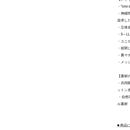
・”one
・伸縮
追求し
・立体
・S～L
・ユニ
・前閉
・裏マ
・メッ
【素材
・共同
ットン
・自然
ル素材
■ 商