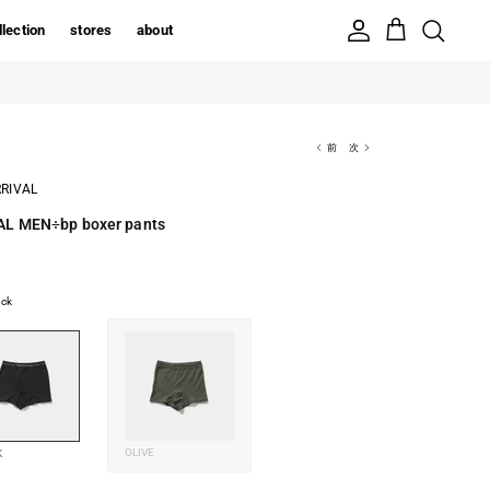
llection
stores
about
前
次
RIVAL
L MEN÷bp boxer pants
ack
OLIVE
K