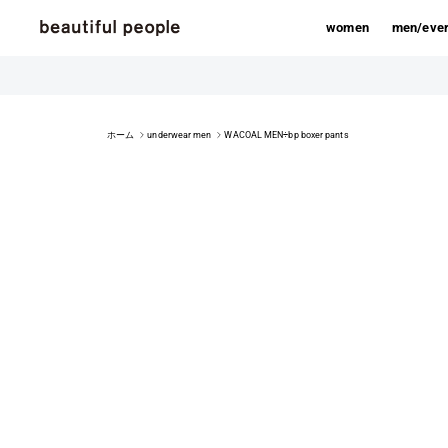
コンテンツへスキップ
women
men/eve
ホーム
underwear men
WACOAL MEN÷bp boxer pants