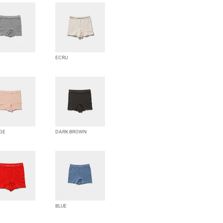
ECRU
GE
DARK BROWN
BLUE